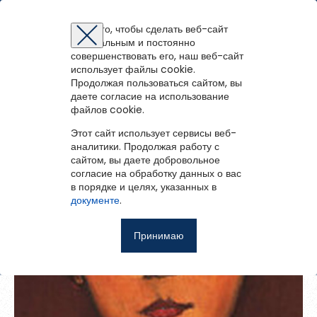
Библиотечная система Коношского района
Для того, чтобы сделать веб-сайт
оптимальным и постоянно
Восстановление пароля
Регистрация на портале
Авторизация
Вы успешно зарегистрированы!
совершенствовать его, наш веб-сайт
войти
или
зарегистрироваться
использует файлы cookie.
Для того чтобы получить доступ к полнотекстовым документам и
Зарегистрированные пользователи имеют доступ к
Вернуться назад
Продолжая пользоваться сайтом, вы
Перейти на портал
записям вебинаров необходимо авторизоваться.
методическим рекомендациям, сценариям мероприятий,
Если у вас еще нет учетной записи,
даете согласие на использование
зарегистрируйтесь.
Тетя Мотя
библиографическим и другим полнотекстовым документам, а
файлов cookie.
Ошибка регистрации.
Перезагрузите
страницу и попробуйте
также к записям вебинаров.
снова
Этот сайт использует сервисы веб-
Восстановить пароль
аналитики. Продолжая работу с
сайтом, вы даете добровольное
Главная
согласие на обработку данных о вас
в порядке и целях, указанных в
Введите эл.почту, привязанную к профилю на портале. На
События
документе
.
неё мы отправим ссылку для восстановления пароля.
Запомнить меня
О библиотеке
Принимаю
Войти
Советуем почитать
Ещё
Восстановить пароль
Фотоальбом