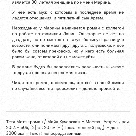
является 30-летняя женщина по имени Марина.
Обновить
У нее есть муж, с которым в последнее время не
ладятся отношения, и пятилетний сын Артем.
Я согласен на обработку
персональных данных
Неожиданно у Марины начинается роман с коллегой
по работе по фамилии Ланин. Он старше ее лет на
Я согласен с
правилами использования материалов
,
двадцать, но не смотря на такую большую разницу в
размещённых на портале.
возрасте, они понимают друг друга с полувздоха, и все
было бы совсем прекрасно, но у него есть больная
раком жена, от которой он не может уйти.
Зарегистрироваться
В романе будто бы переплелись реальность и какая-
то другая прошлая неведомая жизнь.
Читая этот роман, понимаешь, что всё в нашей жизни
Уже зарегистрированы?
Войти
не случайно, всё что происходит – должно произойти.
Тетя Мотя : роман / Майя Кучерская. - Москва : Астрель, печ.
2012. - 505, [2] с. ; 20 см. - (Проза: женский род). - доп.
3000 экз. - Текст : непосредственный.