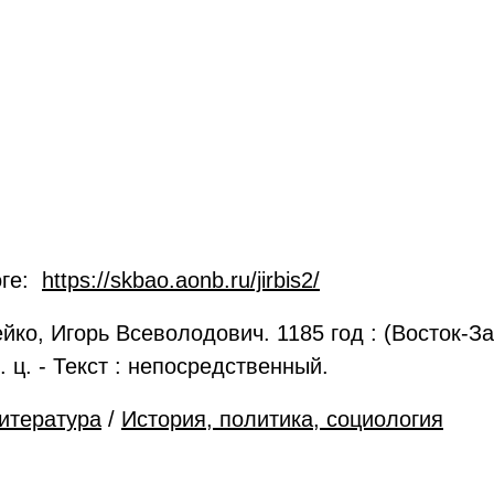
оге:
https://skbao.aonb.ru/jirbis2/
о, Игорь Всеволодович. 1185 год : (Восток-Зап
 Б. ц. - Текст : непосредственный.
итература
/
История, политика, социология