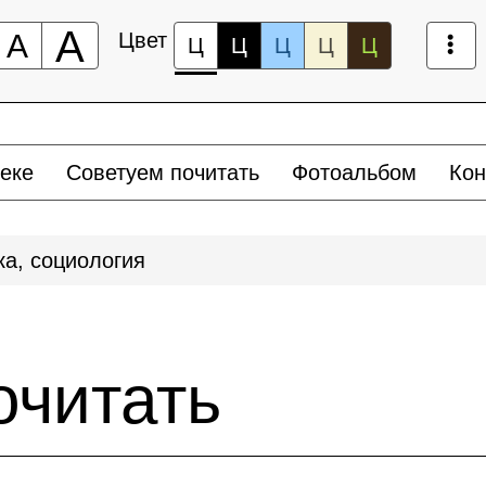
А
А
Цвет
Ц
Ц
Ц
Ц
Ц
еке
Советуем почитать
Фотоальбом
Кон
ка, социология
очитать