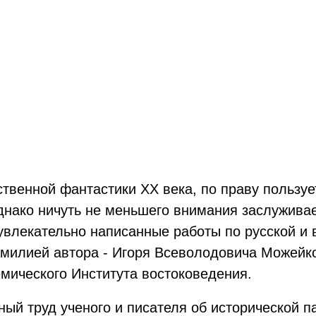
я
ственной фантастики ХХ века, по праву пользу
ако ничуть не меньшего внимания заслуживает
увлекательно написанные работы по русской и 
илией автора - Игоря Всеволодовича Можейко,
емического Института востоковедения.
ьный труд ученого и писателя об исторической 